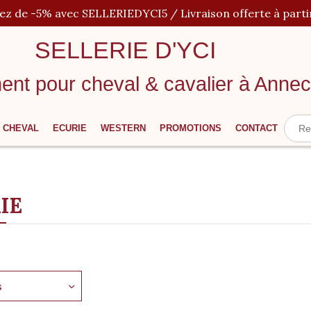
iez de -5% avec SELLERIEDYCI5 / Livraison offerte à parti
SELLERIE D'YCI
ent pour cheval
&
cavalier à Anne
CHEVAL
ECURIE
WESTERN
PROMOTIONS
CONTACT
IE
s