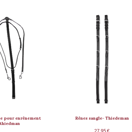
le pour enrênement
Rênes sangle- Thiedeman
thiedman
27,95
€