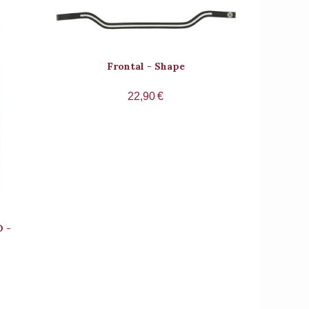
Frontal - Shape
22,90
€
O -