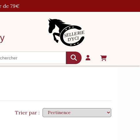
r de 79€
cy
Trier par :