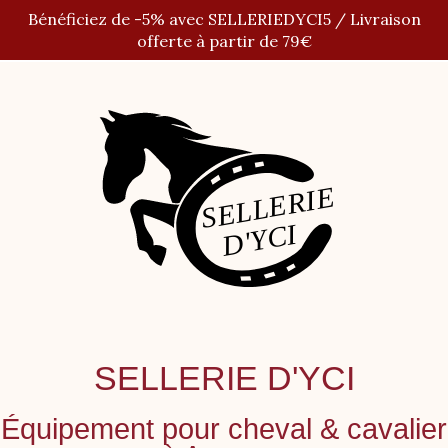
Panneau de gestion des cookies
Bénéficiez de -5% avec SELLERIEDYCI5 / Livraison
offerte à partir de 79€
SELLERIE D'YCI
Équipement pour cheval
&
cavalier