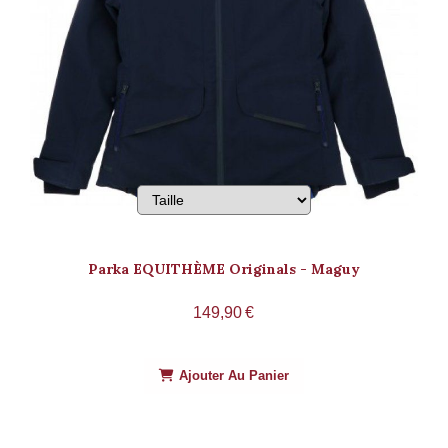
Parka EQUITHÈME Originals - Maguy
149,90
€
Ajouter Au Panier