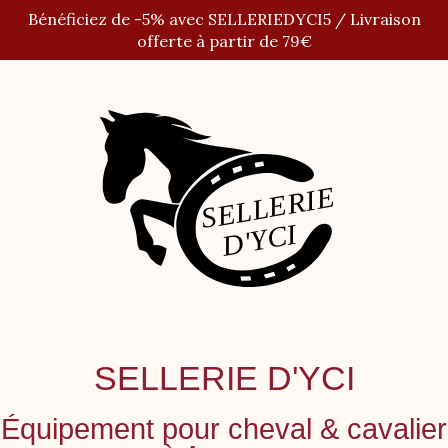
Panneau de gestion des cookies
Bénéficiez de -5% avec SELLERIEDYCI5 / Livraison
offerte à partir de 79€
SELLERIE D'YCI
Équipement pour cheval
&
cavalier