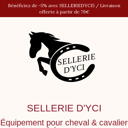
Panneau de gestion des cookies
Bénéficiez de -5% avec SELLERIEDYCI5 / Livraison
offerte à partir de 79€
SELLERIE D'YCI
Équipement pour cheval
&
cavalier