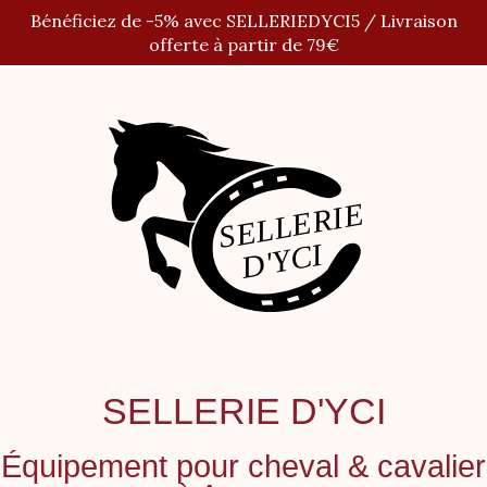
Panneau de gestion des cookies
Bénéficiez de -5% avec SELLERIEDYCI5 / Livraison
offerte à partir de 79€
SELLERIE D'YCI
Équipement pour cheval
&
cavalier