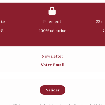

rte
Paiement
22 c
 €
100% sécurisé
Newsletter
Votre Email
Valider