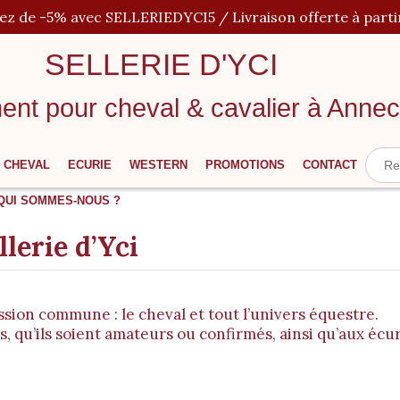
iez de -5% avec SELLERIEDYCI5 / Livraison offerte à parti
SELLERIE D'YCI
ent pour cheval
&
cavalier à Anne
CHEVAL
ECURIE
WESTERN
PROMOTIONS
CONTACT
QUI SOMMES-NOUS ?
lerie d’Yci
ssion commune : le cheval et tout l’univers équestre.
ers, qu’ils soient amateurs ou confirmés, ainsi qu’aux éc