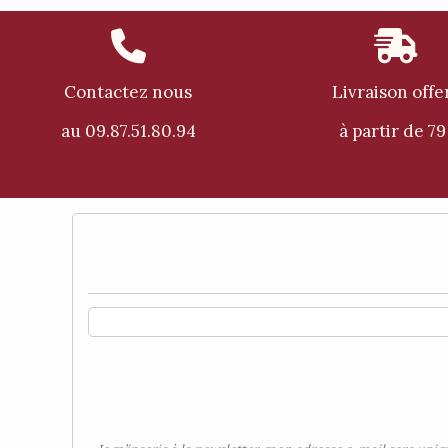


Contactez nous
Livraison offe
au 09.87.51.80.94
à partir de 79