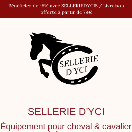
Panneau de gestion des cookies
Bénéficiez de -5% avec SELLERIEDYCI5 / Livraison
offerte à partir de 79€
SELLERIE D'YCI
Équipement pour cheval
&
cavalier