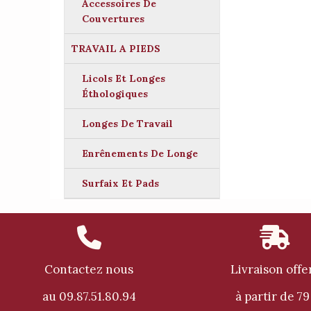
Accessoires De
Couvertures
TRAVAIL A PIEDS
Licols Et Longes
Éthologiques
Longes De Travail
Enrênements De Longe
Surfaix Et Pads


Contactez nous
Livraison offe
au 09.87.51.80.94
à partir de 79