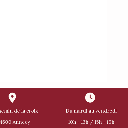


hemin de la croix
Du mardi au vendredi
74600 Annecy
10h - 13h / 15h - 19h