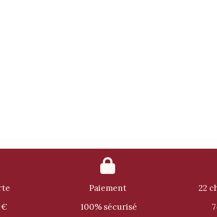

rte
Paiement
22 c
 €
100% sécurisé