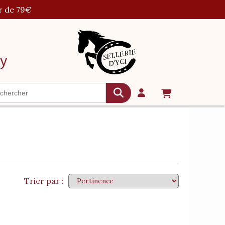
r de 79€
cy
Trier par :