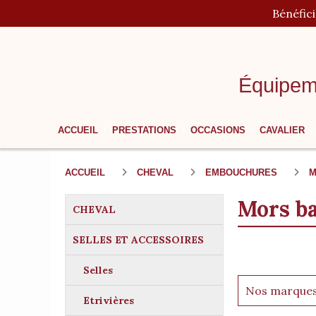
Panneau de gestion des cookies
Bénéfic
Équipem
ACCUEIL
PRESTATIONS
OCCASIONS
CAVALIER
ACCUEIL
CHEVAL
EMBOUCHURES
M
Mors b
CHEVAL
SELLES ET ACCESSOIRES
Selles
Nos marque
Etrivières