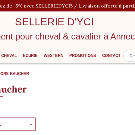
iez de -5% avec SELLERIEDYCI5 / Livraison offerte à parti
SELLERIE D'YCI
ent pour cheval
&
cavalier à Anne
CHEVAL
ECURIE
WESTERN
PROMOTIONS
CONTACT
ORS BAUCHER
aucher
s