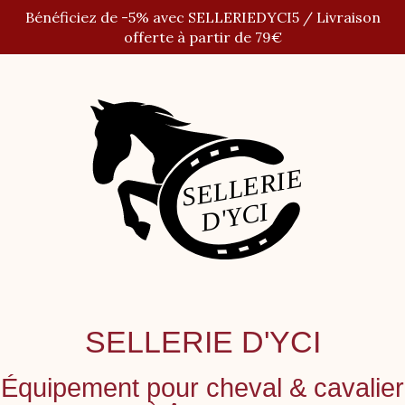
Panneau de gestion des cookies
Bénéficiez de -5% avec SELLERIEDYCI5 / Livraison
offerte à partir de 79€
SELLERIE D'YCI
Équipement pour cheval
&
cavalier