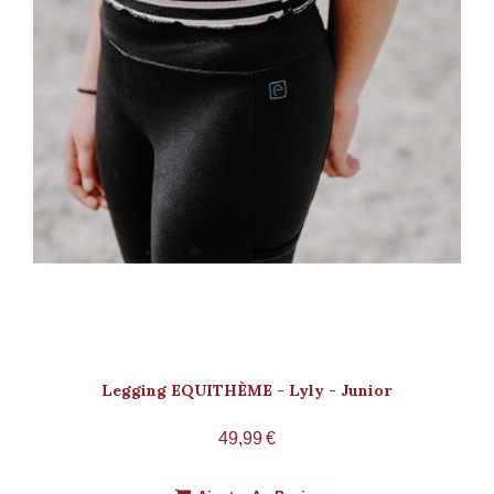
Legging EQUITHÈME - Lyly - Junior
49,99
€