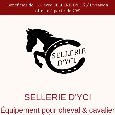
Panneau de gestion des cookies
Bénéficiez de -5% avec SELLERIEDYCI5 / Livraison
offerte à partir de 79€
SELLERIE D'YCI
Équipement pour cheval
&
cavalier