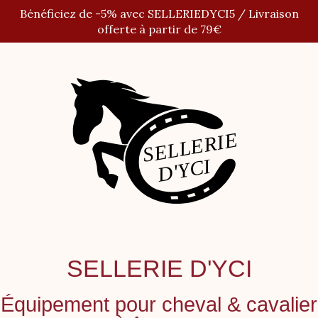
Panneau de gestion des cookies
Bénéficiez de -5% avec SELLERIEDYCI5 / Livraison
offerte à partir de 79€
SELLERIE D'YCI
Équipement pour cheval
&
cavalier