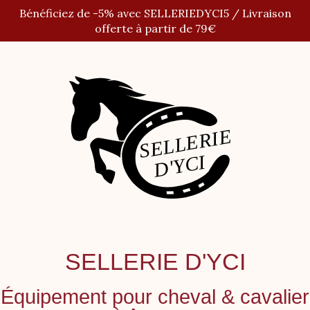
Panneau de gestion des cookies
Bénéficiez de -5% avec SELLERIEDYCI5 / Livraison
offerte à partir de 79€
SELLERIE D'YCI
Équipement pour cheval
&
cavalier