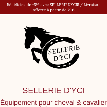
Panneau de gestion des cookies
Bénéficiez de -5% avec SELLERIEDYCI5 / Livraison
offerte à partir de 79€
SELLERIE D'YCI
Équipement pour cheval
&
cavalier