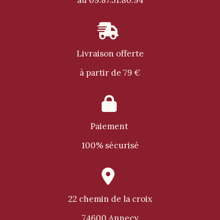
au 09.87.51.80.94

Livraison offerte
à partir de 79 €

Paiement
100% sécurisé

22 chemin de la croix
74600 Annecy