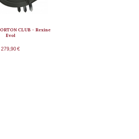
 NORTON CLUB - Rexine
Evol
279,90
€