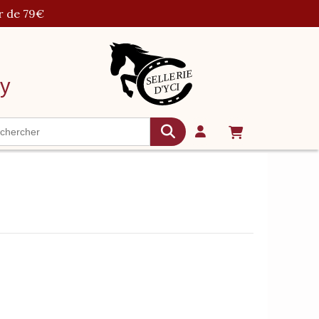
r de 79€
cy