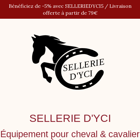
Panneau de gestion des cookies
Bénéficiez de -5% avec SELLERIEDYCI5 / Livraison
offerte à partir de 79€
SELLERIE D'YCI
Équipement pour cheval
&
cavalier