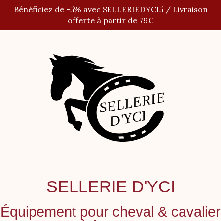
Panneau de gestion des cookies
Bénéficiez de -5% avec SELLERIEDYCI5 / Livraison
offerte à partir de 79€
SELLERIE D'YCI
Équipement pour cheval
&
cavalier